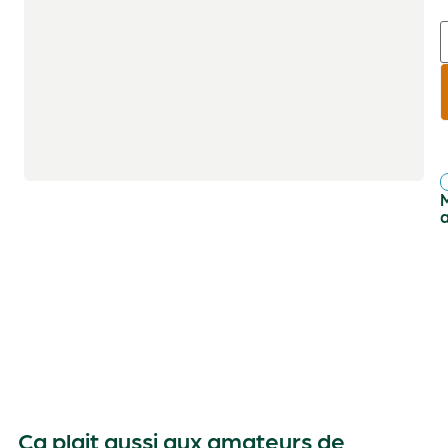
r
f
Ça plait aussi aux amateurs de