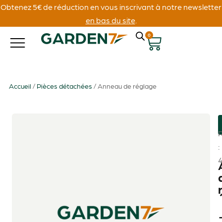
Obtenez 5€ de réduction en vous inscrivant à notre newsletter
en bas du site
.
0
Accueil
/
Pièces détachées
/ Anneau de réglage
: