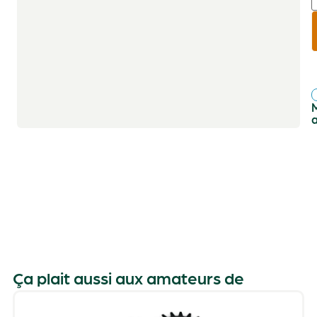
r
f
Ça plait aussi aux amateurs de