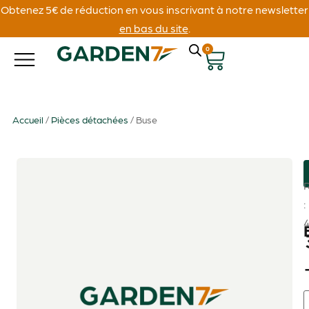
Obtenez 5€ de réduction en vous inscrivant à notre newsletter
en bas du site
.
0
Accueil
/
Pièces détachées
/ Buse
: