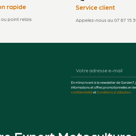
on rapide
Service client
 ou point relais
Appelez-nous au 07 87 15 3
En m’inscrivant à la newsletter de Garden7, 
informations et offres promotionnelles en 
confidentialité
et
Conditions d'utilisation
.
re Expert Motoculture