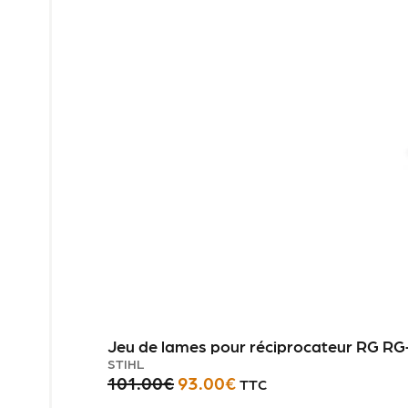
Jeu de lames pour réciprocateur RG RG
STIHL
101.00
€
93.00
€
TTC