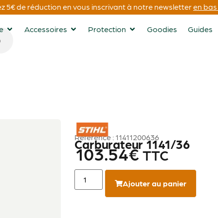
 5€ de réduction en vous inscrivant à notre newsletter
en bas 
ge
Accessoires
Protection
Goodies
Guides
STIHL
Référence : 11411200636
Carburateur 1141/36
103.54
€
TTC
Ajouter au panier