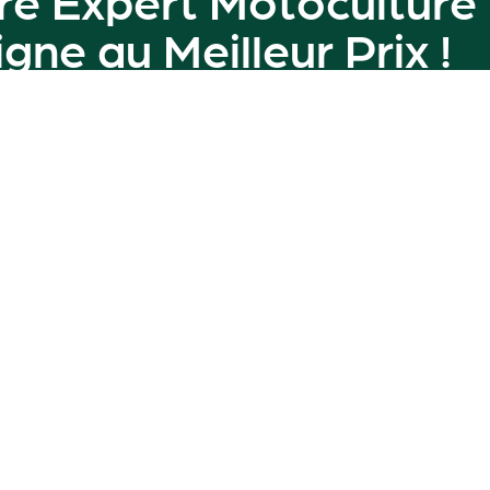
ligne au
Meilleur Prix
!
amme de machines