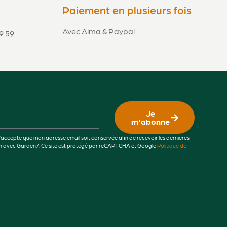
Paiement en plusieurs fois
Avec Alma & Paypal
9 59
Je
m'abonne
j’accepte que mon adresse email soit conservée afin de recevoir les dernières
lien avec Garden7. Ce site est protégé par reCAPTCHA et Google
Politique de