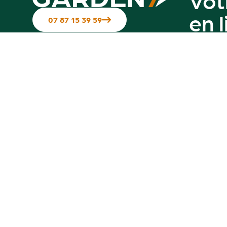
en 
07 87 15 39 59
Suivez-nous sur les réseaux
Contactez-nous
Notre g
Hotline disponible du Mardi au
vendredi de 10h à 12h & de 14h à 17h