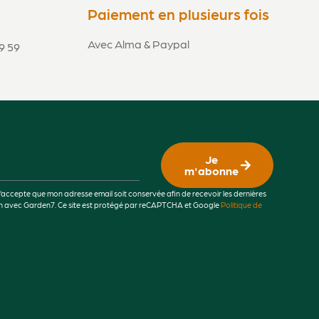
Paiement en plusieurs fois
Avec Alma & Paypal
9 59
Je
m'abonne
j’accepte que mon adresse email soit conservée afin de recevoir les dernières
lien avec Garden7. Ce site est protégé par reCAPTCHA et Google
Politique de