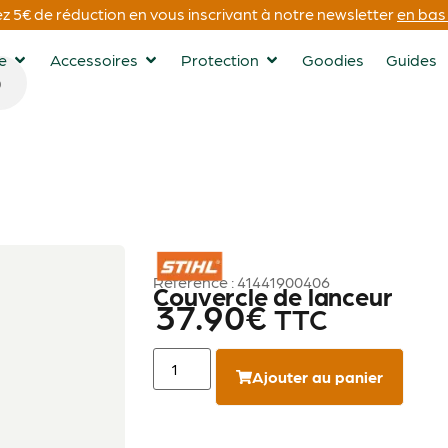
 5€ de réduction en vous inscrivant à notre newsletter
en bas 
ge
Accessoires
Protection
Goodies
Guides
STIHL
Référence : 41441900406
Couvercle de lanceur
37.90
€
TTC
Ajouter au panier