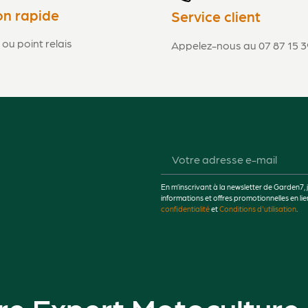
on rapide
Service client
 ou point relais
Appelez-nous au 07 87 15 3
En m’inscrivant à la newsletter de Garden7, 
informations et offres promotionnelles en 
confidentialité
et
Conditions d'utilisation
.
re Expert Motoculture