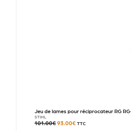
Jeu de lames pour réciprocateur RG RG
STIHL
101.00
€
93.00
€
TTC