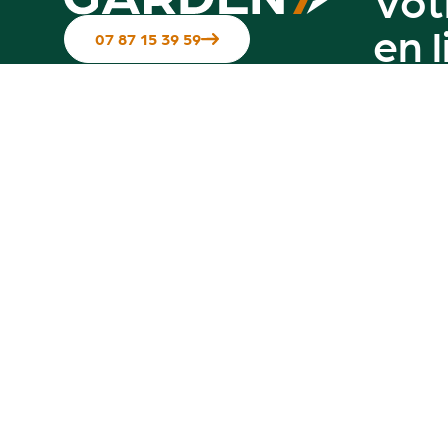
en 
07 87 15 39 59
Suivez-nous sur les réseaux
Contactez-nous
Notre g
Hotline disponible du Mardi au
vendredi de 10h à 12h & de 14h à 17h