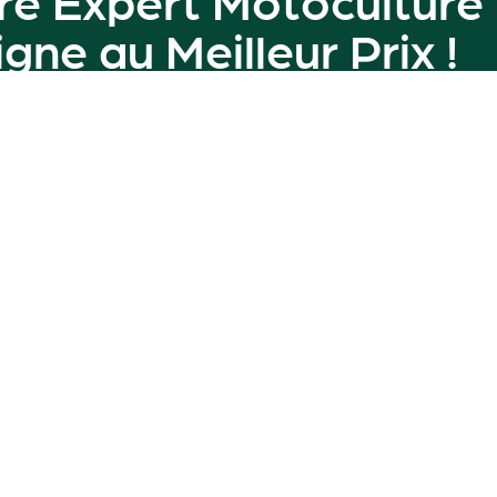
ligne au
Meilleur Prix
!
amme de machines