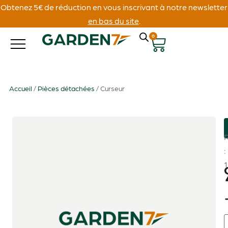
Obtenez 5€ de réduction en vous inscrivant à notre newsletter
en bas du site
.
0
Accueil
/
Pièces détachées
/ Curseur
: