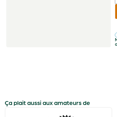
r
f
Ça plait aussi aux amateurs de