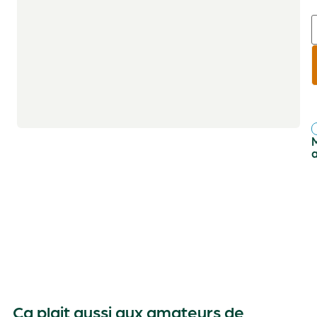
r
f
Ça plait aussi aux amateurs de