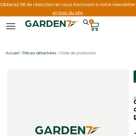
Obtenez 5€ de réduction en vous inscrivant à notre newsletter
en bas du site
.
0
Accueil
/
Pièces détachées
/ Grille de protection
: