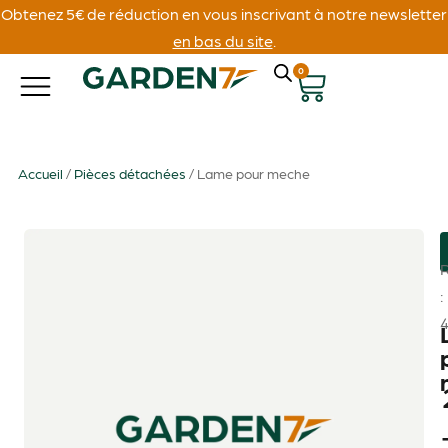
Obtenez 5€ de réduction en vous inscrivant à notre newsletter
en bas du site
.
0
Accueil
/
Pièces détachées
/ Lame pour meche
: