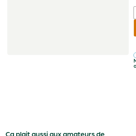
r
f
Ça plait aussi aux amateurs de