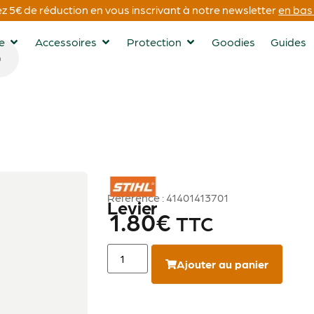
 5€ de réduction en vous inscrivant à notre newsletter
en bas 
ge
Accessoires
Protection
Goodies
Guides
STIHL
Référence : 41401413701
Levier
1.80
€
TTC
Ajouter au panier