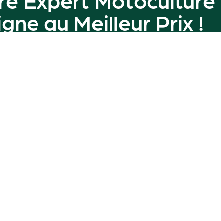
ligne au
Meilleur Prix
!
amme de machines