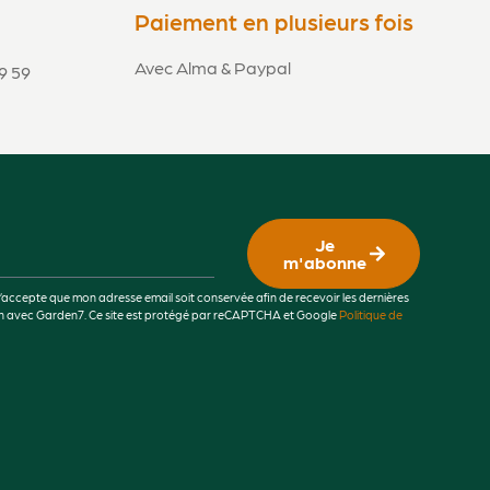
Paiement en plusieurs fois
Avec Alma & Paypal
9 59
Je
m'abonne
j’accepte que mon adresse email soit conservée afin de recevoir les dernières
lien avec Garden7. Ce site est protégé par reCAPTCHA et Google
Politique de