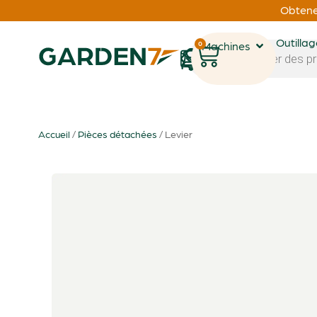
Obtenez
Outilla
0
Machines
1
Accueil
/
Pièces détachées
/ Levier