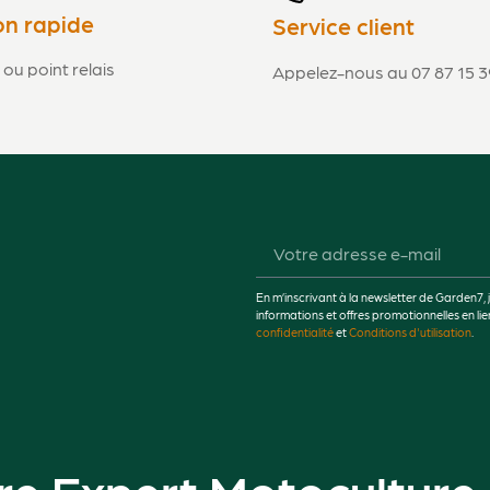
on rapide
Service client
 ou point relais
Appelez-nous au 07 87 15 3
En m’inscrivant à la newsletter de Garden7, 
informations et offres promotionnelles en 
confidentialité
et
Conditions d'utilisation
.
re Expert Motoculture