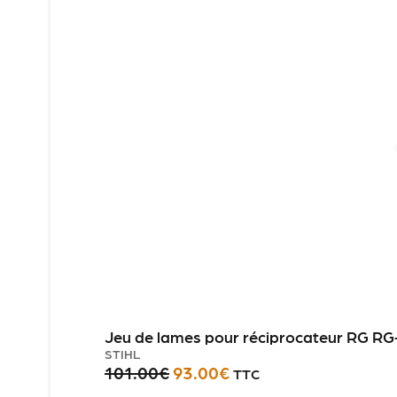
Jeu de lames pour réciprocateur RG RG
STIHL
101.00
€
93.00
€
TTC