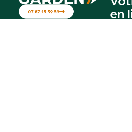
en 
07 87 15 39 59
Suivez-nous sur les réseaux
Contactez-nous
Notre g
Hotline disponible du Mardi au
vendredi de 10h à 12h & de 14h à 17h