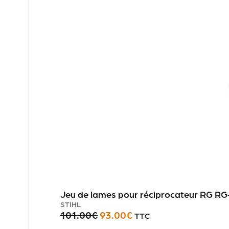
Jeu de lames pour réciprocateur RG RG
STIHL
101.00
€
93.00
€
TTC