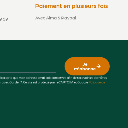
Paiement en plusieurs fois
Avec Alma & Paypal
9 59
Je
m'abonne
j’accepte que mon adresse email soit conservée afin de recevoir les dernières
lien avec Garden7. Ce site est protégé par reCAPTCHA et Google
Politique de