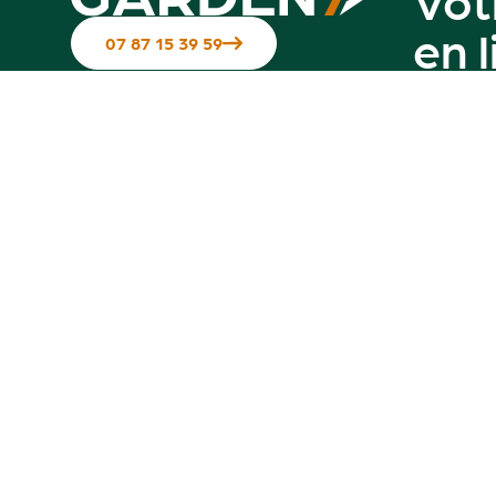
en 
07 87 15 39 59
Suivez-nous sur les réseaux
Contactez-nous
Notre g
Hotline disponible du Mardi au
vendredi de 10h à 12h & de 14h à 17h