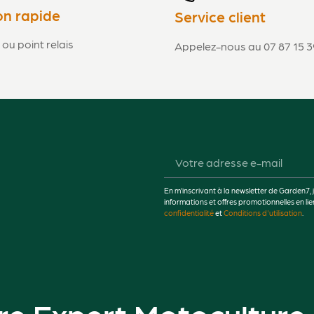
on rapide
Service client
 ou point relais
Appelez-nous au 07 87 15 3
En m’inscrivant à la newsletter de Garden7, 
informations et offres promotionnelles en 
confidentialité
et
Conditions d'utilisation
.
re Expert Motoculture