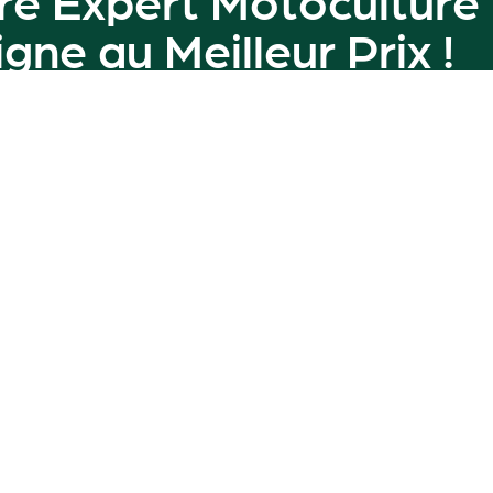
ligne au
Meilleur Prix
!
amme de machines