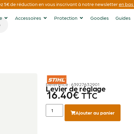
 5€ de réduction en vous inscrivant à notre newsletter
en bas 
ge
Accessoires
Protection
Goodies
Guides
STIHL
Référence : 63927632901
Levier de réglage
16.40
€
TTC
Ajouter au panier