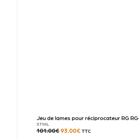
Jeu de lames pour réciprocateur RG RG
STIHL
101.00
€
93.00
€
TTC