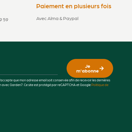
Paiement en plusieurs fois
Avec Alma & Paypal
9 59
Je
m'abonne
j’accepte que mon adresse email soit conservée afin de recevoir les dernières
lien avec Garden7. Ce site est protégé par reCAPTCHA et Google
Politique de