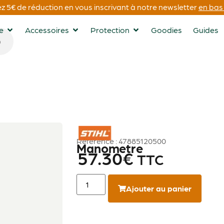
 5€ de réduction en vous inscrivant à notre newsletter
en bas 
ge
Accessoires
Protection
Goodies
Guides
STIHL
Référence : 47885120500
Manometre
57.30
€
TTC
Ajouter au panier