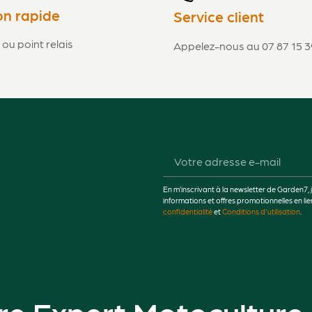
on rapide
Service client
 ou point relais
Appelez-nous au 07 87 15 3
En m’inscrivant à la newsletter de Garden7, 
informations et offres promotionnelles en 
confidentialité
et
Conditions d'utilisation
.
re Expert Motoculture