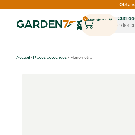
Obtenez
Outilla
0
Machines
1
Accueil
/
Pièces détachées
/ Manometre