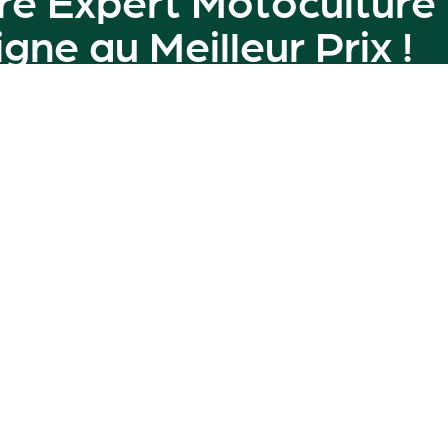
ligne au
Meilleur Prix
!
amme de machines