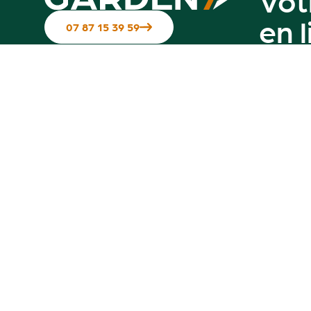
en 
07 87 15 39 59
Suivez-nous sur les réseaux
Contactez-nous
Notre g
Hotline disponible du Mardi au
vendredi de 10h à 12h & de 14h à 17h