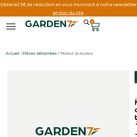
Obtenez 5€ de réduction en vous inscrivant à notre newsletter
en bas du site
.
0
Accueil
/
Pièces détachées
/ Moteur du bruleur
: