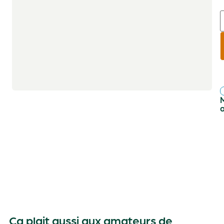
r
f
Ça plait aussi aux amateurs de