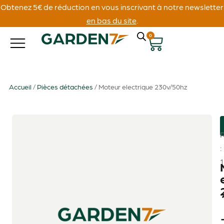
Obtenez 5€ de réduction en vous inscrivant à notre newsletter
en bas du site
.
0
Accueil
/
Pièces détachées
/ Moteur electrique 230v/50hz
: