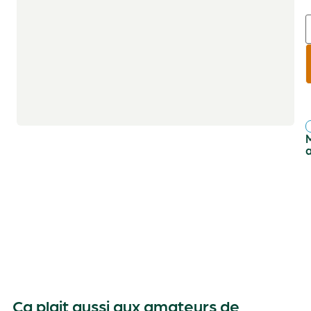
r
f
Ça plait aussi aux amateurs de