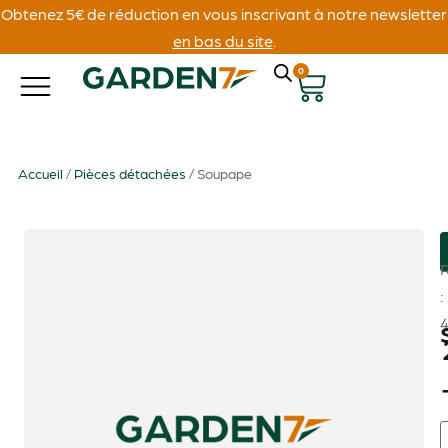
Obtenez 5€ de réduction en vous inscrivant à notre newsletter
en bas du site
.
0
Accueil
/
Pièces détachées
/ Soupape
: