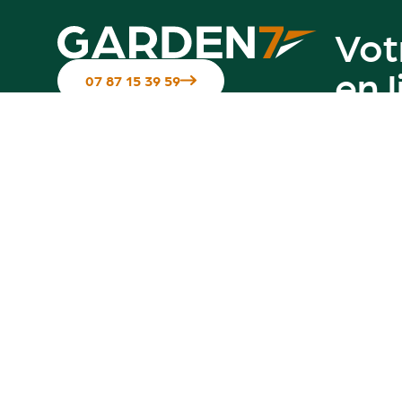
Vot
en 
07 87 15 39 59
Suivez-nous sur les réseaux
Contactez-nous
Notre g
Hotline disponible du Mardi au
vendredi de 10h à 12h & de 14h à 17h