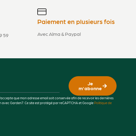
Paiement en plusieurs fois
Avec Alma & Paypal
9 59
Je
m'abonne
j’accepte que mon adresse email soit conservée afin de recevoir les dernières
lien avec Garden7. Ce site est protégé par reCAPTCHA et Google
Politique de