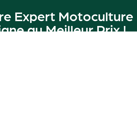
re Expert Motoculture
ligne au
Meilleur Prix
!
amme de machines