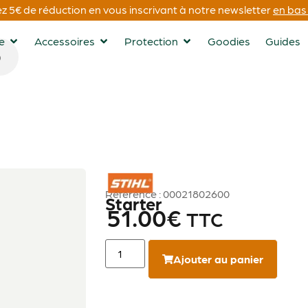
 5€ de réduction en vous inscrivant à notre newsletter
en bas 
ge
Accessoires
Protection
Goodies
Guides
STIHL
Référence : 00021802600
Starter
51.00
€
TTC
Ajouter au panier