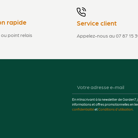
on rapide
Service client
 ou point relais
Appelez-nous au 07 87 15 3
En m’inscrivant à la newsletter de Garden7, 
informations et offres promotionnelles en 
confidentialité
et
Conditions d'utilisation
.