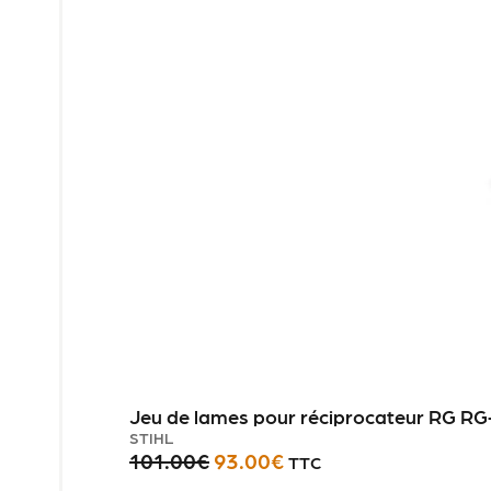
Jeu de lames pour réciprocateur RG RG
STIHL
101.00
€
93.00
€
TTC