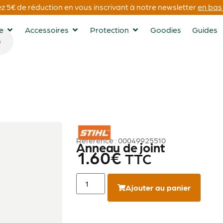
 5€ de réduction en vous inscrivant à notre newsletter
en bas 
ge
Accessoires
Protection
Goodies
Guides
STIHL
Référence : 00049925510
Anneau de joint
1.60
€
TTC
Ajouter au panier