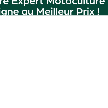
ligne au
Meilleur Prix
!
amme de machines