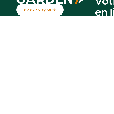
en 
07 87 15 39 59
Suivez-nous sur les réseaux
Contactez-nous
Notre g
Hotline disponible du Mardi au
vendredi de 10h à 12h & de 14h à 17h