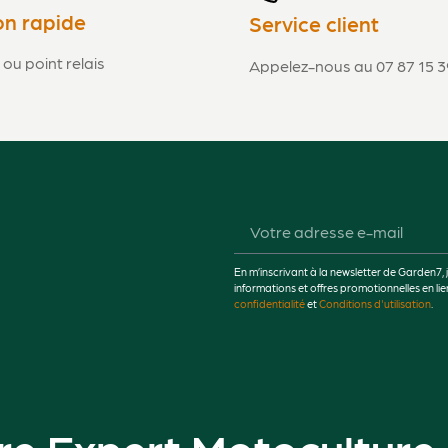
on rapide
Service client
 ou point relais
Appelez-nous au 07 87 15 3
En m’inscrivant à la newsletter de Garden7, 
informations et offres promotionnelles en 
confidentialité
et
Conditions d'utilisation
.
re Expert Motoculture