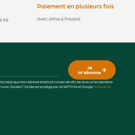
Paiement en plusieurs fois
Avec Alma & Paypal
9 59
Je
m'abonne
j’accepte que mon adresse email soit conservée afin de recevoir les dernières
lien avec Garden7. Ce site est protégé par reCAPTCHA et Google
Politique de