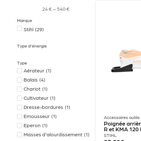
24
€
—
540
€
Marque
(
29
)
Stihl
Type d'énergie
Type
Aérateur
(
1
)
Balais
(
4
)
Chariot
(
1
)
Cultivateur
(
1
)
Dresse-bordures
(
1
)
Emousseur
(
1
)
Accessoires outils
Poignée arriè
Eperon
(
1
)
R et KMA 120 R
Masses d'alourdissement
(
1
)
STIHL