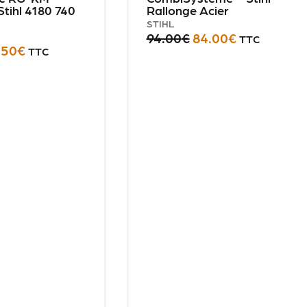
Stihl 4180 740
Rallonge Acier
STIHL
94.00
€
84.00
€
TTC
.50
€
TTC