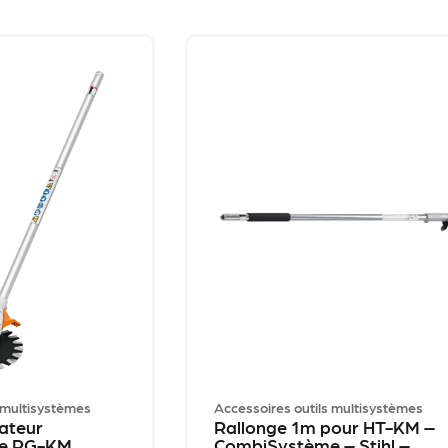
 multisystèmes
Accessoires outils multisystèmes
cateur
Rallonge 1m pour HT-KM –
e RG-KM
CombiSystème – Stihl –