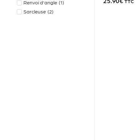
25.90
€
TTC
Renvoi d'angle
(
1
)
Sarcleuse
(
2
)