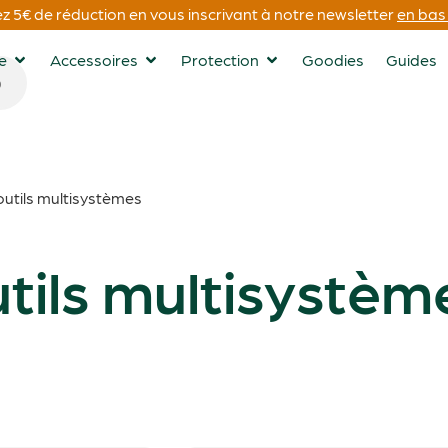
 5€ de réduction en vous inscrivant à notre newsletter
en bas 
ge
Accessoires
Protection
Goodies
Guides
outils multisystèmes
tils multisystèm