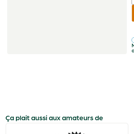
r
f
Ça plait aussi aux amateurs de