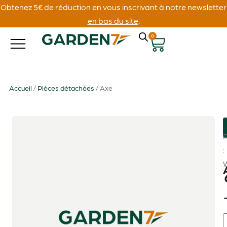
Obtenez 5€ de réduction en vous inscrivant à notre newsletter
en bas du site
.
0
Accueil
/
Pièces détachées
/ Axe
: