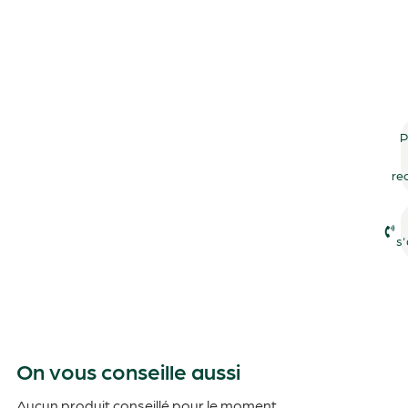
P
re
s'
On vous conseille aussi
Aucun produit conseillé pour le moment.