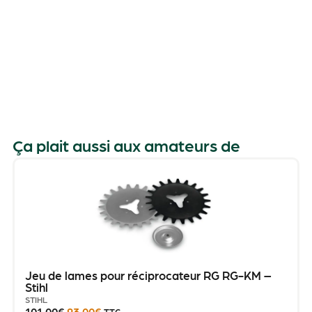
-
Ça plait aussi aux amateurs de
Jeu de lames pour réciprocateur RG RG-KM –
Stihl
STIHL
101.00
€
93.00
€
TTC