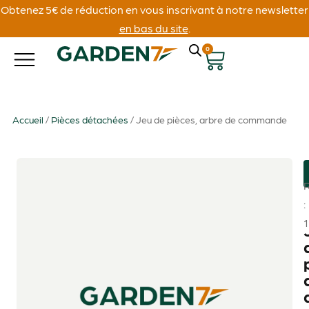
Obtenez 5€ de réduction en vous inscrivant à notre newsletter
en bas du site
.
0
Accueil
/
Pièces détachées
/ Jeu de pièces, arbre de commande
: