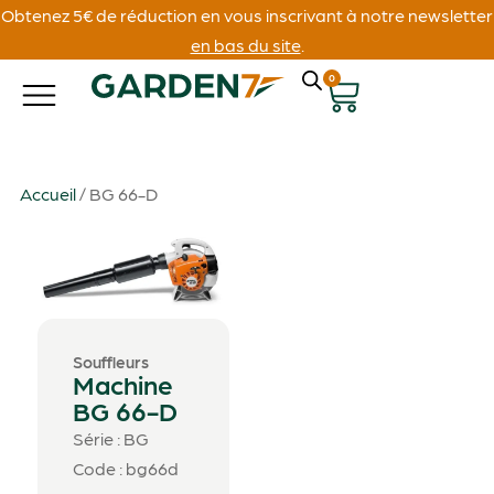
Obtenez 5€ de réduction en vous inscrivant à notre newsletter
en bas du site
.
0
Accueil
/ BG 66-D
Souffleurs
Machine
BG 66-D
Série : BG
Code : bg66d