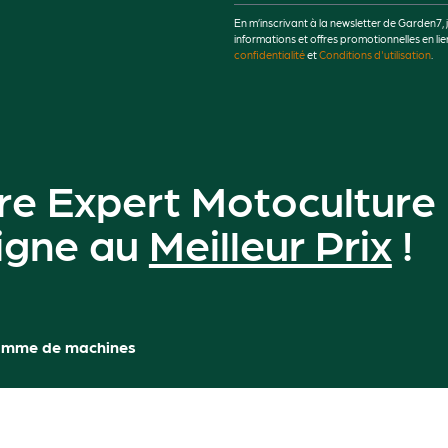
En m’inscrivant à la newsletter de Garden7, 
informations et offres promotionnelles en 
confidentialité
et
Conditions d'utilisation
.
re Expert Motoculture
ligne au
Meilleur Prix
!
amme de machines