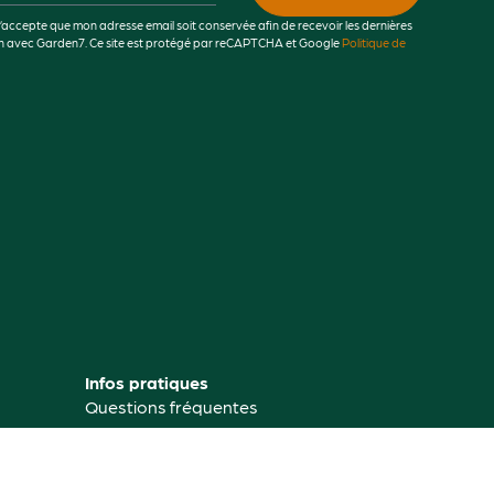
j’accepte que mon adresse email soit conservée afin de recevoir les dernières
lien avec Garden7. Ce site est protégé par reCAPTCHA et Google
Politique de
Infos pratiques
Questions fréquentes
Astuces et conseils
jardinage