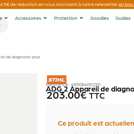
 5€ de réduction en vous inscrivant à notre newsletter
en bas 
ge
Accessoires
Protection
Goodies
Guides
il de diagnostic pour
STIHL
Référence : 48508400250
ADG 2 Appareil de diagno
203.00
€
TTC
Ce produit est actuelle