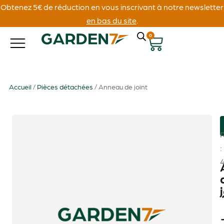
Obtenez 5€ de réduction en vous inscrivant à notre newsletter
en bas du site
.
0
Accueil
/
Pièces détachées
/ Anneau de joint
: