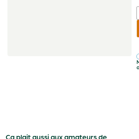
r
f
Ça plait aussi aux amateurs de