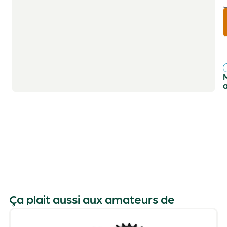
r
f
Ça plait aussi aux amateurs de