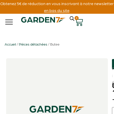
Obtenez 5€ de réduction en vous inscrivant à notre newsletter
en bas du site
.
0
Accueil
/
Pièces détachées
/ Butee
: