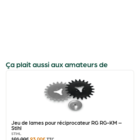
1
Ça plait aussi aux amateurs de
-
Jeu de lames pour réciprocateur RG RG-KM –
Stihl
STIHL
101.00
€
93.00
€
TTC