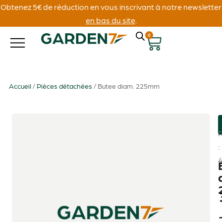
Obtenez 5€ de réduction en vous inscrivant à notre newsletter
en bas du site
.
0
Accueil
/
Pièces détachées
/ Butee diam. 225mm
: