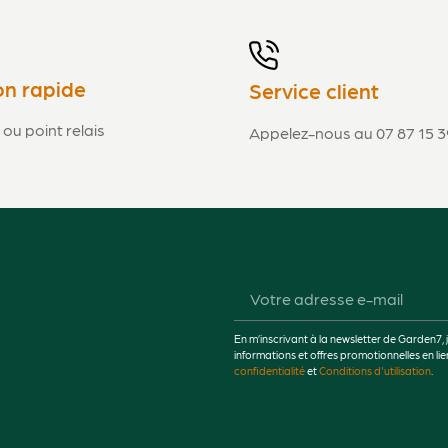
on rapide
Service client
 ou point relais
Appelez-nous au 07 87 15 3
En m’inscrivant à la newsletter de Garden7, 
informations et offres promotionnelles en 
confidentialité
et
Conditions d'utilisation
.