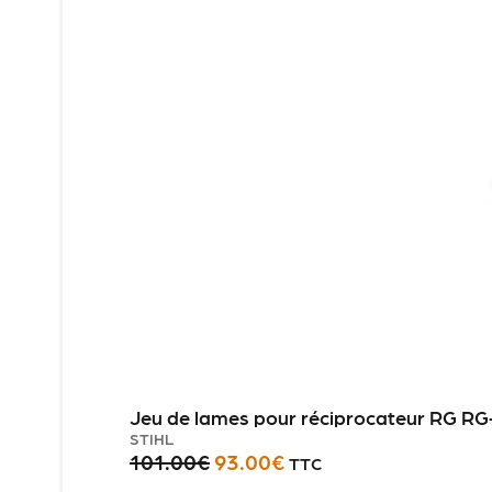
Jeu de lames pour réciprocateur RG RG
STIHL
101.00
€
93.00
€
TTC