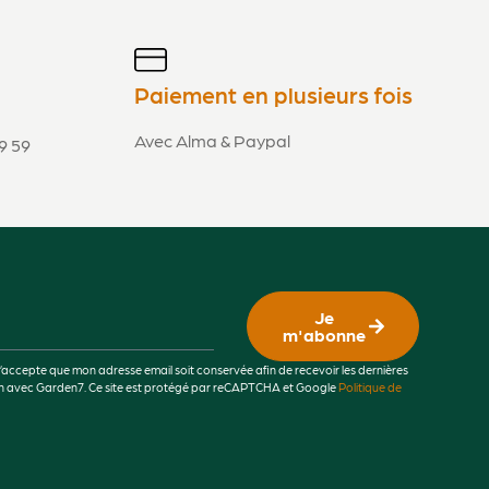
Paiement en plusieurs fois
Avec Alma & Paypal
9 59
Je
m'abonne
j’accepte que mon adresse email soit conservée afin de recevoir les dernières
lien avec Garden7. Ce site est protégé par reCAPTCHA et Google
Politique de