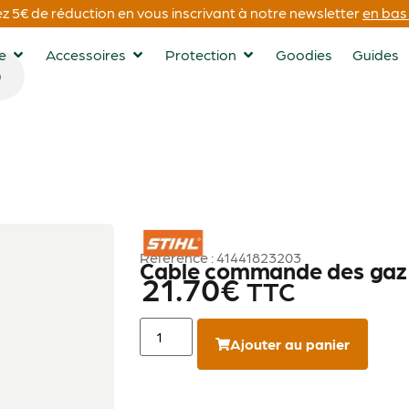
 5€ de réduction en vous inscrivant à notre newsletter
en bas 
ge
Accessoires
Protection
Goodies
Guides
STIHL
Référence : 41441823203
Cable commande des gaz
21.70
€
TTC
Ajouter au panier