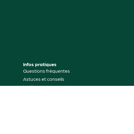
Infos pratiques
Questions fréquentes
Astuces et conseils
jardinage
Mon compte
Où nous trouver
Contactez-nous
Rétractation