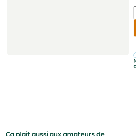
r
f
Ça plait aussi aux amateurs de