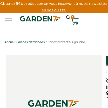
Obtenez 5€ de réduction en vous inscrivant à notre newsletter
en bas du site
.
0
Accueil
/
Pièces détachées
/ Capot protecteur gauche
: