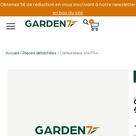
Obtenez 5€ de réduction en vous inscrivant à notre newsletter
en bas du site
.
0
Accueil
/
Pièces détachées
/ Carburateur 4147/54
: