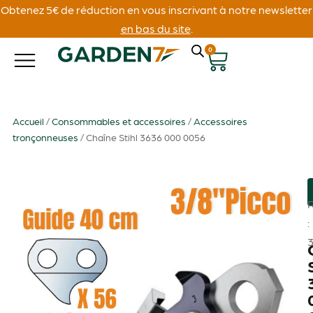
Obtenez 5€ de réduction en vous inscrivant à notre newsletter
en bas du site
.
0
Accueil
/
Consommables et accessoires
/
Accessoires
tronçonneuses
/ Chaîne Stihl 3636 000 0056
: