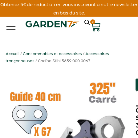
Obtenez 5€ de réduction en vous inscrivant à notre newsletter
en bas du site
.
0
Accueil
/
Consommables et accessoires
/
Accessoires
tronçonneuses
/ Chaîne Stihl 3639 000 0067
: