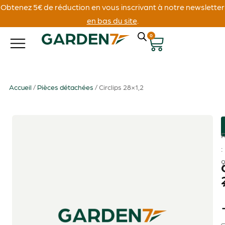
Obtenez 5€ de réduction en vous inscrivant à notre newsletter
en bas du site
.
0
Accueil
/
Pièces détachées
/ Circlips 28×1,2
: