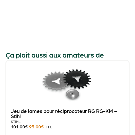
i
Ça plait aussi aux amateurs de
i
Jeu de lames pour réciprocateur RG RG-KM –
Stihl
STIHL
101.00
€
93.00
€
TTC