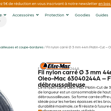
 5€ de réduction en vous inscrivant à notre newsletter
en bas 
ge
Accessoires
Protection
Goodies
Guides
ailleuses et coupe-bordures
/ Fil nylon carré Ø 3 mm 44m Platin-Cut – 
OLÉO-MAC
Référence : 63040244A
Fil nylon carré Ø 3 mm 44
Oleo-Mac 63040244A – Fi
débroussailleuse
Le fil nylon carré Oleo-Mac Platin-Cut de
de longueur est un consommable de haute
débroussailleuses. Sa forme carrée offre 
idéale pour les herbes épaisses et les bro
durabilité maximale, ce fil résiste à l’usur
performance constante et fiable.