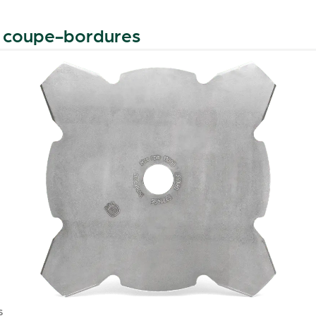
t coupe-bordures
S