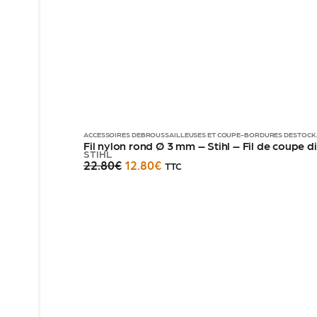
ACCESSOIRES DÉBROUSSAILLEUSES ET COUPE-BORDURES
DESTOCK
Fil nylon rond Ø 3 mm – Stihl – Fil de coupe
STIHL
22.80
€
12.80
€
TTC