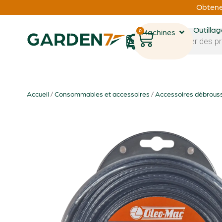
Obtenez
Outilla
0
Machines
1
Accueil
/
Consommables et accessoires
/
Accessoires débrouss