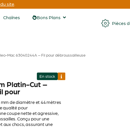
du site
.
Chaînes
Bons Plans
Pièces 
Oleo-Mac 63040244A – Fil pour débroussailleuse
En stock
m Platin-Cut –
l pour
 3 mm de diamètre et 44 mètres
 qualité pour
une coupe nette et agressive,
ussailles. Conçu pour une
e et aux chocs, assurant une