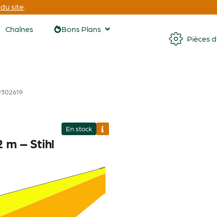
du site
.
Chaînes
Bons Plans
Pièces 
09302619
En stock
 m – Stihl