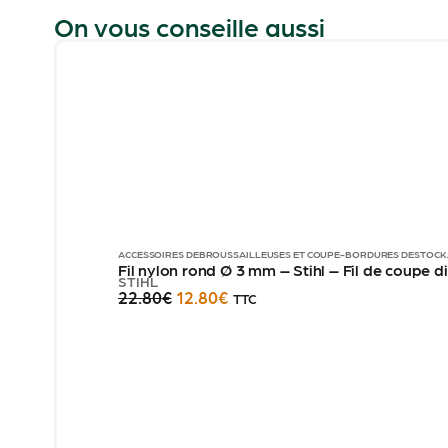
On vous conseille aussi
ACCESSOIRES DÉBROUSSAILLEUSES ET COUPE-BORDURES
DESTOCK
Fil nylon rond Ø 3 mm – Stihl – Fil de coupe
STIHL
22.80
€
12.80
€
TTC