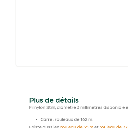
Plus de détails
Fil nylon Stihl, diamètre 3 millimètres disponible en
Carré : rouleaux de 162 m.
Existe aussi en
rouleau de 55 m
et
rouleau de 27