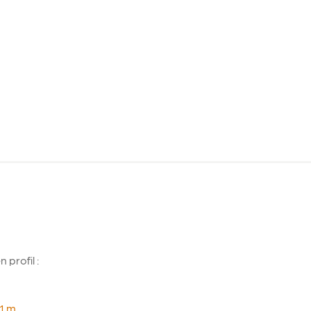
 profil :
1 m
.