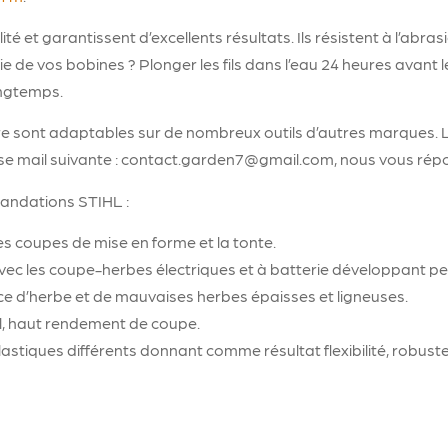
ité et garantissent d’excellents résultats. Ils résistent à l’abra
 de vos bobines ? Plonger les fils dans l’eau 24 heures avant leu
longtemps.
e sont adaptables sur de nombreux outils d’autres marques. Le
esse mail suivante : contact.garden7@gmail.com, nous vous ré
mandations STIHL :
les coupes de mise en forme et la tonte.
r avec les coupe-herbes électriques et à batterie développant pe
ace d’herbe et de mauvaises herbes épaisses et ligneuses.
el, haut rendement de coupe.
lastiques différents donnant comme résultat flexibilité, robu