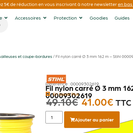
 5€ de réduction en vous inscrivant à notre newsletter
en bas 
ge
Accessoires
Protection
Goodies
Guides
ailleuses et coupe-bordures
/ Fil nylon carré Ø 3 mm 162 m – Stihl 000
STIHL
Référence : 00009302619
Fil nylon carré Ø 3 mm 162
00009302619
En Savoir Plus
49.10
€
41.00
€
TTC
Ajouter au panier