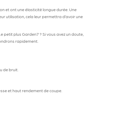
sion et ont une élasticité longue durée. Une
r utilisation, cela leur permettra d’avoir une
 petit plus Garden7 ? Si vous avez un doute,
pondrons rapidement.
u de bruit.
stesse et haut rendement de coupe.