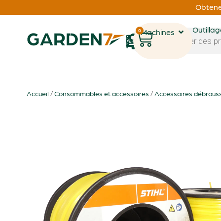
Obtenez
Outilla
0
Machines
1
Accueil
/
Consommables et accessoires
/
Accessoires débrouss