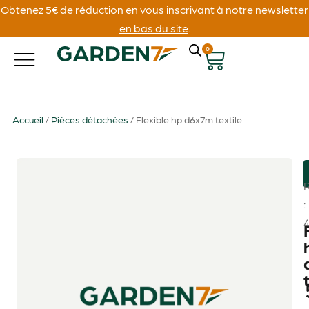
Obtenez 5€ de réduction en vous inscrivant à notre newsletter
en bas du site
.
0
Accueil
/
Pièces détachées
/ Flexible hp d6x7m textile
: