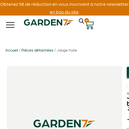
Obtenez 5€ de réduction en vous inscrivant à notre newsletter
en bas du site
.
0
Accueil
/
Pièces détachées
/ Jauge huile
: