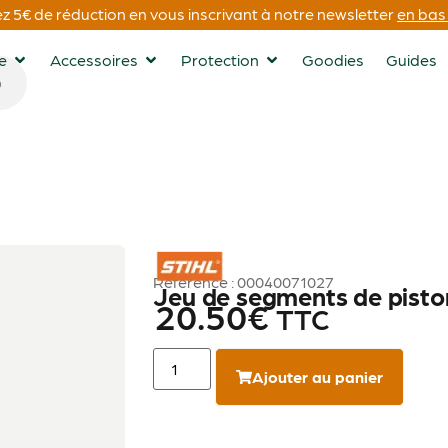
 5€ de réduction en vous inscrivant à notre newsletter
en bas 
ge
Accessoires
Protection
Goodies
Guides
STIHL
Référence : 00040071027
Jeu de segments de pisto
20.50
€
TTC
Ajouter au panier