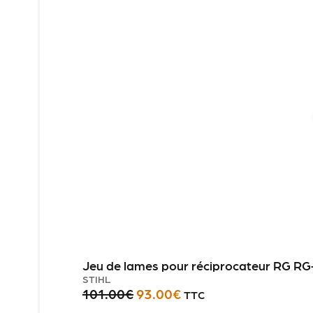
Jeu de lames pour réciprocateur RG RG
STIHL
101.00
€
93.00
€
TTC