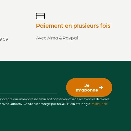
Paiement en plusieurs fois
Avec Alma & Paypal
9 59
Je
m'abonne
j’accepte que mon adresse email soit conservée afin de recevoir les dernières
lien avec Garden7. Ce site est protégé par reCAPTCHA et Google
Politique de