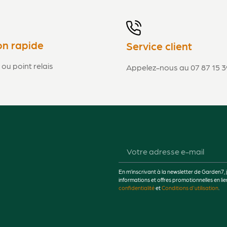
on rapide
Service client
 ou point relais
Appelez-nous au 07 87 15 3
En m’inscrivant à la newsletter de Garden7, 
informations et offres promotionnelles en 
confidentialité
et
Conditions d'utilisation
.