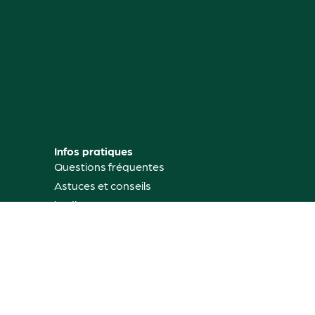
Infos pratiques
Questions fréquentes
Astuces et conseils
jardinage
Mon compte
Où nous trouver
Contactez-nous
Rétractation