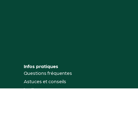
Infos pratiques
Questions fréquentes
Astuces et conseils
jardinage
Mon compte
Où nous trouver
Contactez-nous
Rétractation