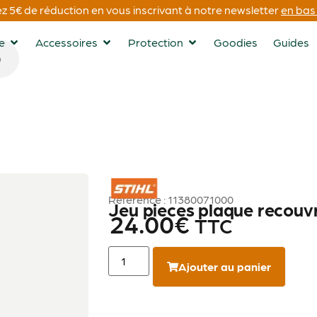
 5€ de réduction en vous inscrivant à notre newsletter
en bas 
ge
Accessoires
Protection
Goodies
Guides
STIHL
Référence : 11380071000
Jeu pieces plaque recou
24.00
€
TTC
Ajouter au panier