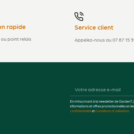
on rapide
Service client
 ou point relais
Appelez-nous au 07 87 15 3
En m’inscrivant à la newsletter de Garden7, 
informations et offres promotionnelles en 
confidentialité
et
Conditions d'utilisation
.