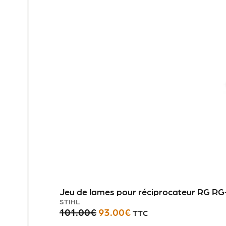
Jeu de lames pour réciprocateur RG RG
STIHL
101.00
€
93.00
€
TTC