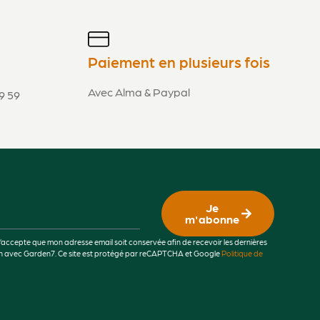
Paiement en plusieurs fois
Avec Alma & Paypal
9 59
Je
m'abonne
j’accepte que mon adresse email soit conservée afin de recevoir les dernières
lien avec Garden7. Ce site est protégé par reCAPTCHA et Google
Politique de