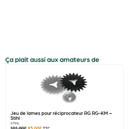
Ça plait aussi aux amateurs de
Jeu de lames pour réciprocateur RG RG-KM –
Stihl
STIHL
101.00
€
93.00
€
TTC