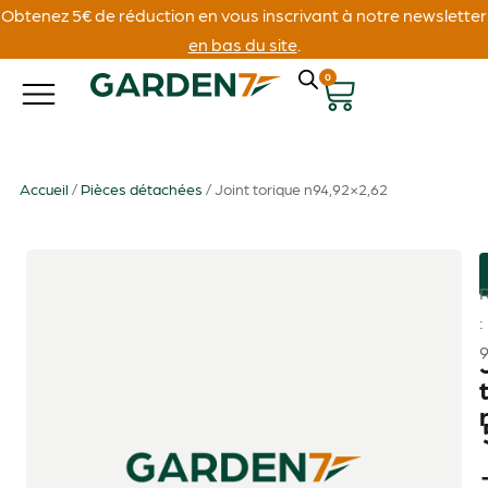
Obtenez 5€ de réduction en vous inscrivant à notre newsletter
en bas du site
.
0
Accueil
/
Pièces détachées
/ Joint torique n94,92×2,62
: