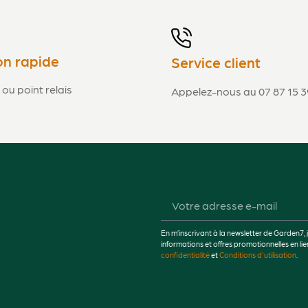
on rapide
Service client
 ou point relais
Appelez-nous au 07 87 15 3
En m’inscrivant à la newsletter de Garden7, 
informations et offres promotionnelles en 
confidentialité
et
Conditions d'utilisation
.