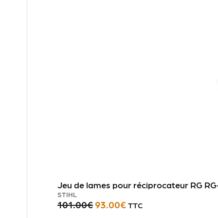
Jeu de lames pour réciprocateur RG RG
STIHL
101.00
€
93.00
€
TTC