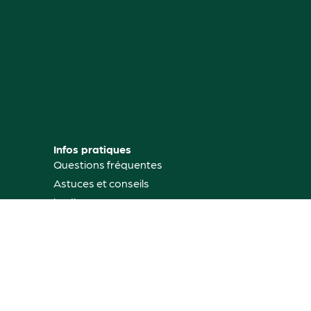
Infos pratiques
Questions fréquentes
Astuces et conseils
jardinage
Mon compte
Où nous trouver
Contactez-nous
Rétractation