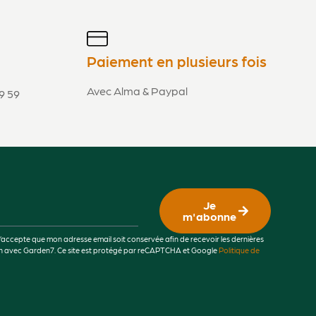
Paiement en plusieurs fois
Avec Alma & Paypal
9 59
Je
m'abonne
j’accepte que mon adresse email soit conservée afin de recevoir les dernières
lien avec Garden7. Ce site est protégé par reCAPTCHA et Google
Politique de