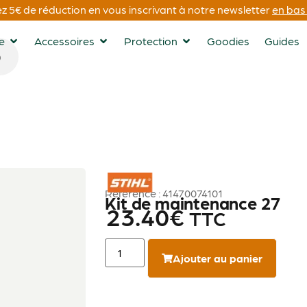
 5€ de réduction en vous inscrivant à notre newsletter
en bas 
ge
Accessoires
Protection
Goodies
Guides
STIHL
Référence : 41470074101
Kit de maintenance 27
23.40
€
TTC
Ajouter au panier