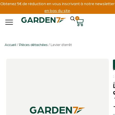
Obtenez 5€ de réduction en vous inscrivant à notre newsletter
en bas du site
.
0
Accueil
/
Pièces détachées
/ Levier d’arrêt
: