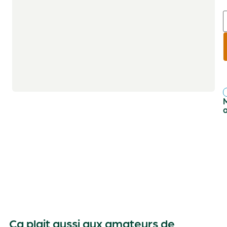
r
f
Ça plait aussi aux amateurs de