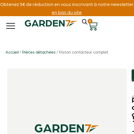
Obtenez 5€ de réduction en vous inscrivant à notre newsletter
en bas du site
.
0
Accueil
/
Pièces détachées
/ Piston contacteur complet
: