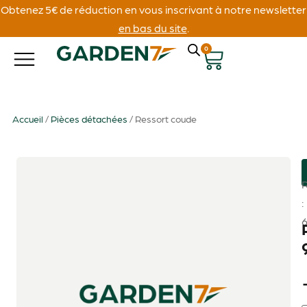
Obtenez 5€ de réduction en vous inscrivant à notre newsletter
en bas du site
.
0
Accueil
/
Pièces détachées
/ Ressort coude
: