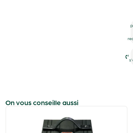
P
re
s'
On vous conseille aussi