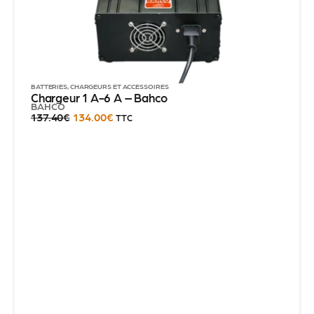
BATTERIES, CHARGEURS ET ACCESSOIRES
Chargeur 1 A-6 A – Bahco
BAHCO
137.40
€
134.00
€
TTC