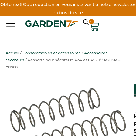
Obtenez 5€ de réduction en vous inscrivant à notre newsletter
en bas du site
.
0
Accueil
/
Consommables et accessoires
/
Accessoires
sécateurs
/ Ressorts pour sécateurs P64 et ERGO™ R905P –
Bahco
: