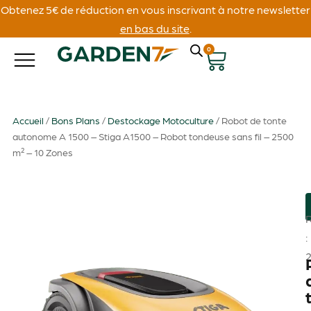
Obtenez 5€ de réduction en vous inscrivant à notre newsletter
en bas du site
.
0
Accueil
/
Bons Plans
/
Destockage Motoculture
/ Robot de tonte
autonome A 1500 – Stiga A1500 – Robot tondeuse sans fil – 2500
m² – 10 Zones
: