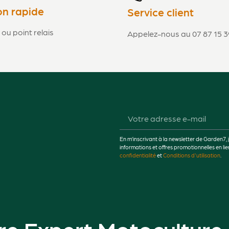
on rapide
Service client
 ou point relais
Appelez-nous au 07 87 15 3
En m’inscrivant à la newsletter de Garden7, 
informations et offres promotionnelles en 
confidentialité
et
Conditions d'utilisation
.
re Expert Motoculture