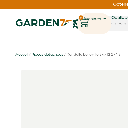
Obtenez
Outilla
0
Machines
1
Accueil
/
Pièces détachées
/ Rondelle belleville 34×12,2×1,5