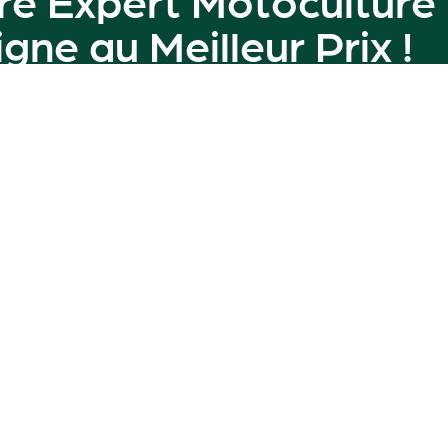
ligne au
Meilleur Prix
!
amme de machines