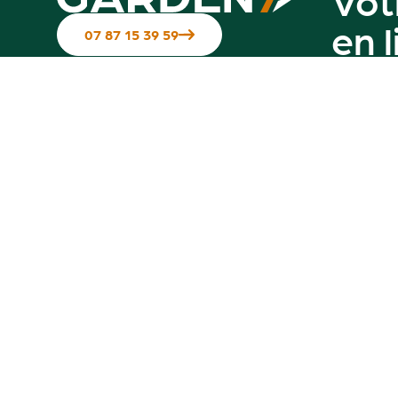
en 
07 87 15 39 59
Suivez-nous sur les réseaux
Contactez-nous
Notre g
Hotline disponible du Mardi au
vendredi de 10h à 12h & de 14h à 17h