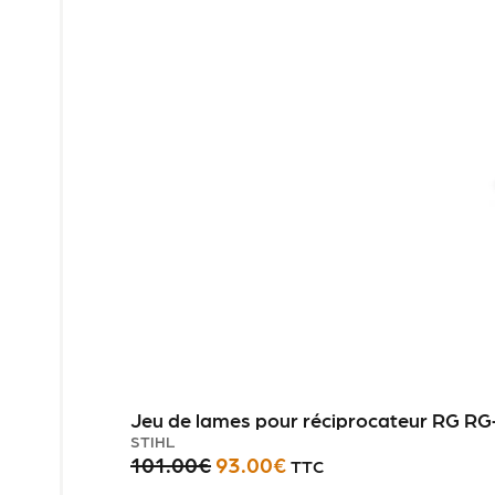
Jeu de lames pour réciprocateur RG RG
STIHL
101.00
€
93.00
€
TTC