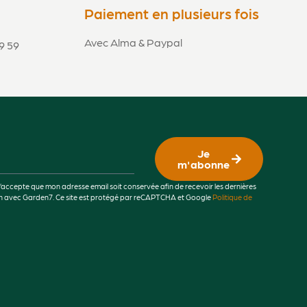
Paiement en plusieurs fois
Avec Alma & Paypal
9 59
Je
m'abonne
j’accepte que mon adresse email soit conservée afin de recevoir les dernières
lien avec Garden7. Ce site est protégé par reCAPTCHA et Google
Politique de