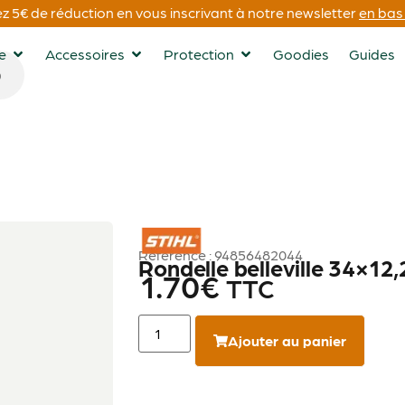
 5€ de réduction en vous inscrivant à notre newsletter
en bas 
ge
Accessoires
Protection
Goodies
Guides
STIHL
Référence : 94856482044
Rondelle belleville 34×12,
1.70
€
TTC
Ajouter au panier