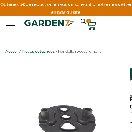
Obtenez 5€ de réduction en vous inscrivant à notre newsletter
en bas du site
.
0
Accueil
/
Pièces détachées
/ Rondelle recouvrement
: