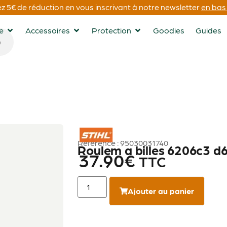
 5€ de réduction en vous inscrivant à notre newsletter
en bas 
ge
Accessoires
Protection
Goodies
Guides
STIHL
Référence : 95030031740
Roulem a billes 6206c3 d
37.90
€
TTC
Ajouter au panier