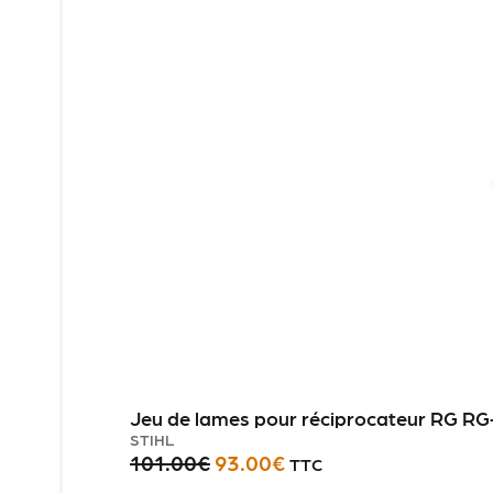
Jeu de lames pour réciprocateur RG RG
STIHL
101.00
€
93.00
€
TTC