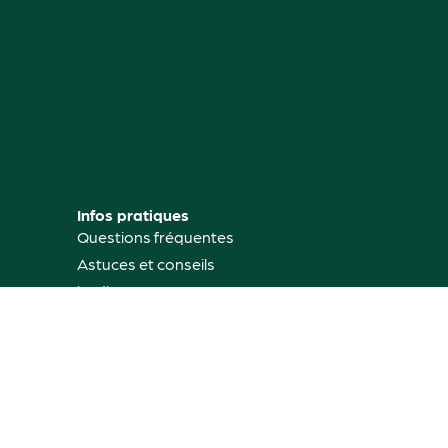
Infos pratiques
Questions fréquentes
Astuces et conseils
jardinage
Mon compte
Où nous trouver
Contactez-nous
Rétractation