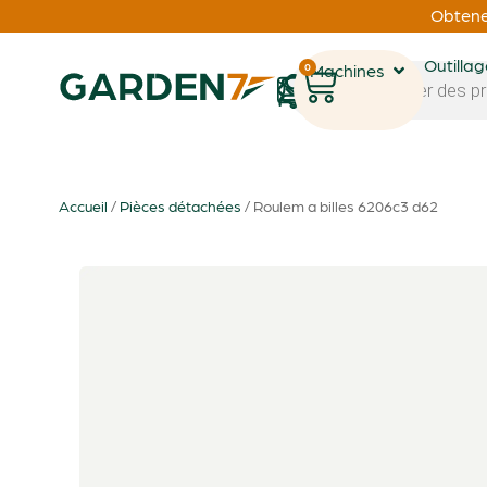
Obtenez
Outilla
0
Machines
1
Accueil
/
Pièces détachées
/ Roulem a billes 6206c3 d62