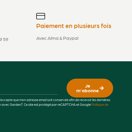
Paiement en plusieurs fois
Avec Alma & Paypal
9 59
Je
m'abonne
j’accepte que mon adresse email soit conservée afin de recevoir les dernières
lien avec Garden7. Ce site est protégé par reCAPTCHA et Google
Politique de