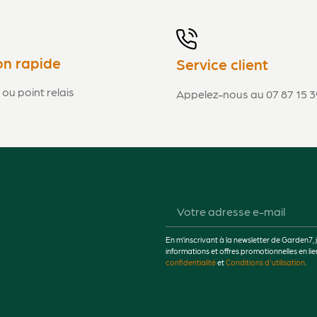
on rapide
Service client
 ou point relais
Appelez-nous au 07 87 15 3
En m’inscrivant à la newsletter de Garden7, 
informations et offres promotionnelles en 
confidentialité
et
Conditions d'utilisation
.