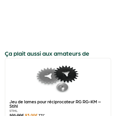
Ça plait aussi aux amateurs de
Jeu de lames pour réciprocateur RG RG-KM –
Stihl
STIHL
101.00
€
93.00
€
TTC