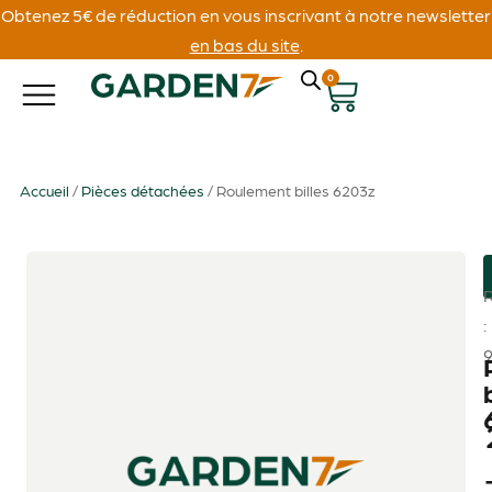
Obtenez 5€ de réduction en vous inscrivant à notre newsletter
en bas du site
.
0
Accueil
/
Pièces détachées
/ Roulement billes 6203z
: