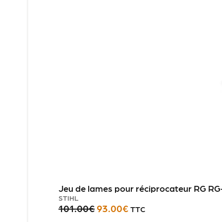
Jeu de lames pour réciprocateur RG RG
STIHL
101.00
€
93.00
€
TTC