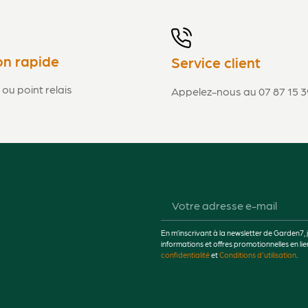
on rapide
Service client
 ou point relais
Appelez-nous au 07 87 15 3
En m’inscrivant à la newsletter de Garden7, 
informations et offres promotionnelles en 
confidentialité
et
Conditions d'utilisation
.