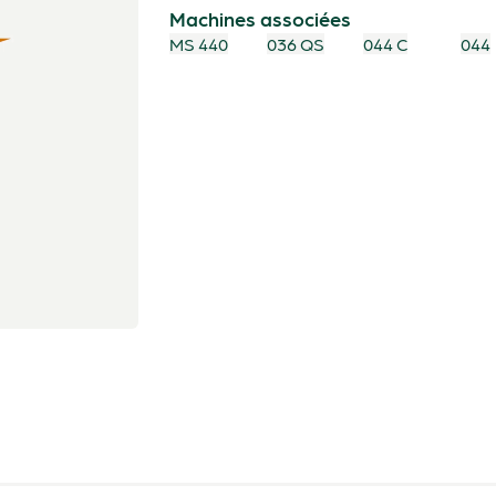
Machines associées
MS 440
036 QS
044 C
044