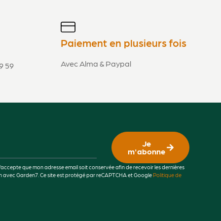
Paiement en plusieurs fois
Avec Alma & Paypal
9 59
Je
m'abonne
j’accepte que mon adresse email soit conservée afin de recevoir les dernières
lien avec Garden7. Ce site est protégé par reCAPTCHA et Google
Politique de