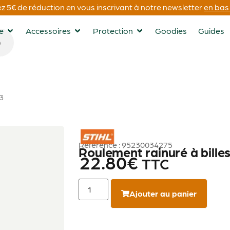
 5€ de réduction en vous inscrivant à notre newsletter
en bas 
ge
Accessoires
Protection
Goodies
Guides
13
STIHL
Référence : 95230034275
Roulement rainuré à bille
22.80
€
TTC
Ajouter au panier