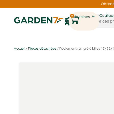
Obtenez
Outilla
0
Machines
1
Accueil
/
Pièces détachées
/ Roulement rainuré à billes 15x35x