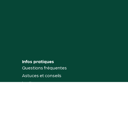
Infos pratiques
Questions fréquentes
Astuces et conseils
jardinage
Mon compte
Où nous trouver
Contactez-nous
Rétractation