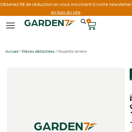
Obtenez 5€ de réduction en vous inscrivant à notre newsletter
en bas du site
.
0
Accueil
/
Pièces détachées
/ Roulette arriere
: