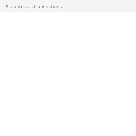
Sécurité des transactions
Livraison rapide
à domicile ou point relais
Service client
Appelez-nous au 07 87 15 39 59
Paiement en plusieurs fois
Avec Alma & Paypal