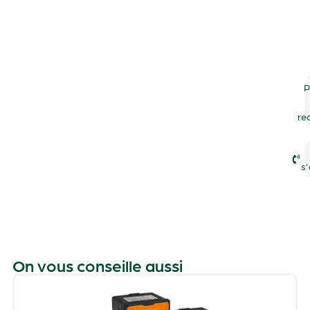
P
re
s'
On vous conseille aussi